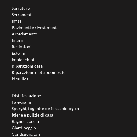
Serrature
Serramenti
Infissi
Pavimenti e rivestimenti
Arredamento
Interni
Recinzioni
Esterni
Imbianchini
Riparazioni casa
Riparazione elettrodomestici
Idraulica
Disinfestazione
Falegnami
Spurghi, fognature e fossa biologica
Igiene e pulizie di casa
Bagno, Doccia
Giardinaggio
Condizionatori