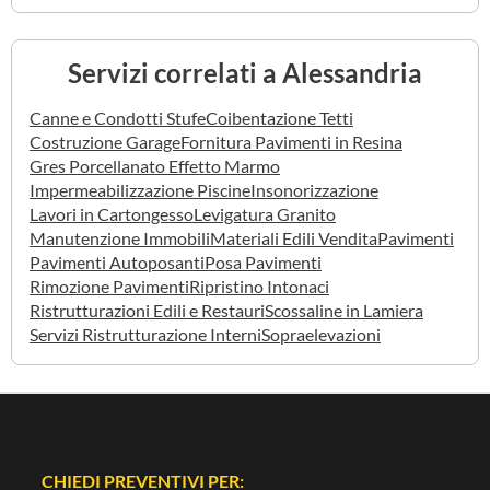
Servizi correlati a Alessandria
Canne e Condotti Stufe
Coibentazione Tetti
Costruzione Garage
Fornitura Pavimenti in Resina
Gres Porcellanato Effetto Marmo
Impermeabilizzazione Piscine
Insonorizzazione
Lavori in Cartongesso
Levigatura Granito
Manutenzione Immobili
Materiali Edili Vendita
Pavimenti
Pavimenti Autoposanti
Posa Pavimenti
Rimozione Pavimenti
Ripristino Intonaci
Ristrutturazioni Edili e Restauri
Scossaline in Lamiera
Servizi Ristrutturazione Interni
Sopraelevazioni
CHIEDI PREVENTIVI PER: