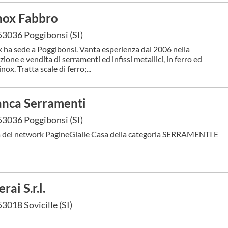
nox Fabbro
53036 Poggibonsi (SI)
 ha sede a Poggibonsi. Vanta esperienza dal 2006 nella
zione e vendita di serramenti ed infissi metallici, in ferro ed
inox. Tratta scale di ferro;...
anca Serramenti
53036 Poggibonsi (SI)
à del network PagineGialle Casa della categoria SERRAMENTI E
rai S.r.l.
53018 Sovicille (SI)