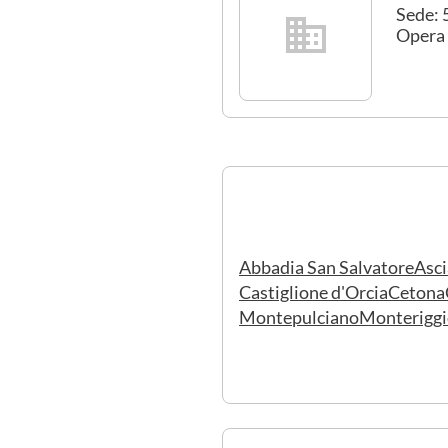
Sede: 
Opera 
Abbadia San Salvatore
Asc
Castiglione d'Orcia
Cetona
Montepulciano
Monteriggi