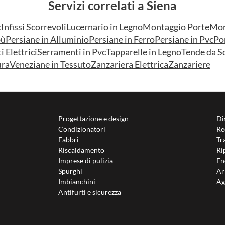
Servizi correlati a Siena
c
Infissi Scorrevoli
Lucernario in Legno
Montaggio Porte
Mon
bù
Persiane in Alluminio
Persiane in Ferro
Persiane in Pvc
Po
 Elettrici
Serramenti in Pvc
Tapparelle in Legno
Tende da S
ura
Veneziane in Tessuto
Zanzariera Elettrica
Zanzariere
Progettazione e design
Di
Condizionatori
Re
Fabbri
Tr
Riscaldamento
Ri
Imprese di pulizia
En
Spurghi
Ar
Imbianchini
Ag
Antifurti e sicurezza