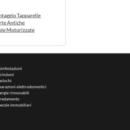
taggio Tapparelle
rte Antiche
ole Motorizzate
sinfestazioni
cinzioni
aslochi
parazioni elettrodomestici
ergie rinnovabili
redamento
enzie immobiliari