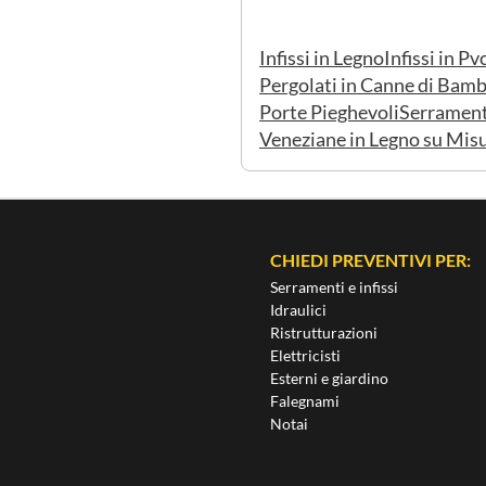
Infissi in Legno
Infissi in Pv
Pergolati in Canne di Bam
Porte Pieghevoli
Serramenti
Veneziane in Legno su Mis
CHIEDI PREVENTIVI PER:
Serramenti e infissi
Idraulici
Ristrutturazioni
Elettricisti
Esterni e giardino
Falegnami
Notai