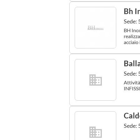
Bh I
Sede: 
BH Inox
realizza
acciaio 
Ball
Sede: 
Attivit
INFISSI
Calde
Sede: 