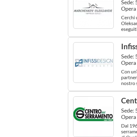
Sede: 
Opera 
Cerchi 
Oleksan
eseguiti
Infi
Sede: 
Opera 
Con un’
partner 
nostro 
Cent
Sede: 
Opera 
Dal 196
serrame