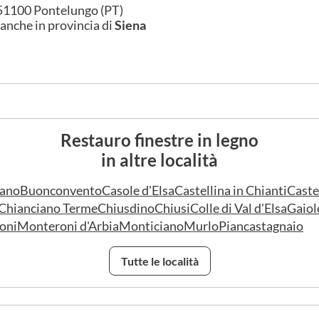
51100 Pontelungo (PT)
anche in provincia di
Siena
Restauro finestre in legno
in altre località
iano
Buonconvento
Casole d'Elsa
Castellina in Chianti
Caste
Chianciano Terme
Chiusdino
Chiusi
Colle di Val d'Elsa
Gaiol
oni
Monteroni d'Arbia
Monticiano
Murlo
Piancastagnaio
Tutte le località