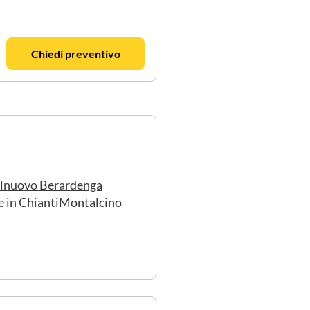
Chiedi preventivo
lnuovo Berardenga
e in Chianti
Montalcino