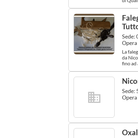
di Qual
Fale
Tutto
Sede: 
Opera 
La fale
da Nico
fino ad 
Nico
Sede: 
Opera 
Oxal 