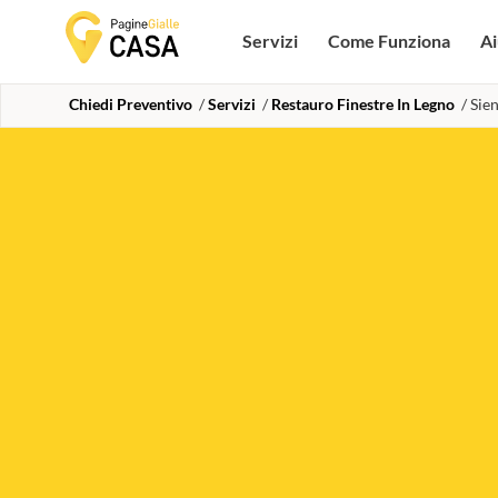
Servizi
Come Funziona
Ai
Chiedi Preventivo
Servizi
Restauro Finestre In Legno
Sie