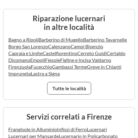
Riparazione lucernari
in altre località
Bagno a Ripoli
Barberino di Mugello
Barberino Tavarnelle
Borgo San Lorenzo
Calenzano
Campi Bisenzio
Capraia e Limite
Castelfiorentino
Cerreto Guidi
Certaldo
Dicomano
Empoli
Fiesole
Figline e Incisa Valdarno
Firenzuola
Fucecchio
Gambassi Terme
Greve in Chianti
Impruneta
Lastra a Signa
Tutte le località
Servizi correlati a Firenze
Frangisole in Alluminio
Infissi di Ferro
Lucernari
Lucernari per Mansarde
Lucernario in Policarbonato