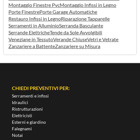
Montaggio Finestre Pvc
Montaggio Infissi in Legno
Porte Finestre
Porte Garage Automatiche
Restauro Infissi in Legno
Riparazione Tapparelle
Serramenti in Alluminio
Serranda Basculante
Serrande Elettriche
Tende da Sole Avvolgibili
Veneziane in Tessuto
Verande Chiuse
Vetri e Vetrate
Zanzariere a Battente
Zanzariere su Misura
CHIEDI PREVENTIVI PER:
Serramenti e infissi
Idraulici
Ristrutturazioni
Elettricisti
Esterni e giardino
Falegnami
Notai