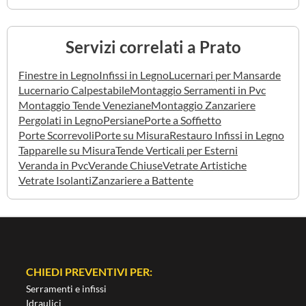
Servizi correlati a Prato
Finestre in Legno
Infissi in Legno
Lucernari per Mansarde
Lucernario Calpestabile
Montaggio Serramenti in Pvc
Montaggio Tende Veneziane
Montaggio Zanzariere
Pergolati in Legno
Persiane
Porte a Soffietto
Porte Scorrevoli
Porte su Misura
Restauro Infissi in Legno
Tapparelle su Misura
Tende Verticali per Esterni
Veranda in Pvc
Verande Chiuse
Vetrate Artistiche
Vetrate Isolanti
Zanzariere a Battente
CHIEDI PREVENTIVI PER:
Serramenti e infissi
Idraulici