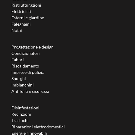
Ristrutturazioni
Elettricisti
Esterni e giardino
Falegnami
Notai
Progettazione e design
Condizionatori
Fabbri
Riscaldamento
Imprese di pulizia
Spurghi
Imbianchini
Antifurti e sicurezza
Disinfestazioni
Recinzioni
Traslochi
Riparazioni elettrodomestici
Energie rinnovabili