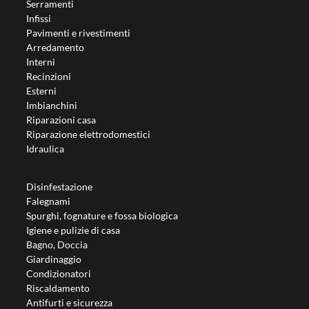
Serramenti
Infissi
Pavimenti e rivestimenti
Arredamento
Interni
Recinzioni
Esterni
Imbianchini
Riparazioni casa
Riparazione elettrodomestici
Idraulica
Disinfestazione
Falegnami
Spurghi, fognature e fossa biologica
Igiene e pulizie di casa
Bagno, Doccia
Giardinaggio
Condizionatori
Riscaldamento
Antifurti e sicurezza