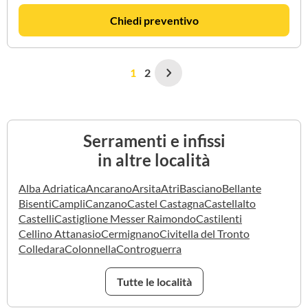
Chiedi preventivo
1
2
Serramenti e infissi
in altre località
Alba Adriatica
Ancarano
Arsita
Atri
Basciano
Bellante
Bisenti
Campli
Canzano
Castel Castagna
Castellalto
Castelli
Castiglione Messer Raimondo
Castilenti
Cellino Attanasio
Cermignano
Civitella del Tronto
Colledara
Colonnella
Controguerra
Tutte le località