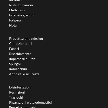
Ristrutturazioni
Elettricisti
Esterni e giardino
Falegnami
Notai
Progettazione e design
Condizionatori
Fabbri
Riscaldamento
Imprese di pulizia
Spurghi
Imbianchini
Antifurti e sicurezza
Disinfestazioni
Recinzioni
Traslochi
Riparazioni elettrodomestici
Energie rinnovabili