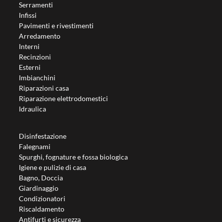
Serramenti
Infissi
Pavimenti e rivestimenti
Arredamento
Interni
Recinzioni
Esterni
Imbianchini
Riparazioni casa
Riparazione elettrodomestici
Idraulica
Disinfestazione
Falegnami
Spurghi, fognature e fossa biologica
Igiene e pulizie di casa
Bagno, Doccia
Giardinaggio
Condizionatori
Riscaldamento
Antifurti e sicurezza