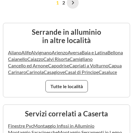
1
2
Serrande in alluminio
in altre località
Ailano
Alife
Alvignano
Arienzo
Aversa
Baia e Latina
Bellona
Caianello
Caiazzo
Calvi Risorta
Camigliano
Cancello ed Arnone
Capodrise
Capriati a Volturno
Capua
Carinaro
Carinola
Casagiove
Casal di Principe
Casaluce
Tutte le località
Servizi correlati a Caserta
Finestre Pvc
Montaggio Infissi in Alluminio
Montaggio Saracinesche
Montaggio Serramenti in Legno