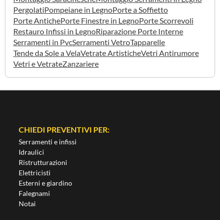
Pergolati
Pompeiane in Legno
Porte a Soffietto
Porte Antiche
Porte Finestre in Legno
Porte Scorrevoli
Restauro Infissi in Legno
Riparazione Porte Interne
Serramenti in Pvc
Serramenti Vetro
Tapparelle
Tende da Sole a Vela
Vetrate Artistiche
Vetri Antirumore
Vetri e Vetrate
Zanzariere
CHIEDI PREVENTIVI PER:
Serramenti e infissi
Idraulici
Ristrutturazioni
Elettricisti
Esterni e giardino
Falegnami
Notai