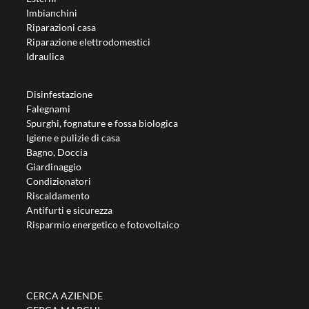
Imbianchini
Riparazioni casa
Riparazione elettrodomestici
Idraulica
Disinfestazione
Falegnami
Spurghi, fognature e fossa biologica
Igiene e pulizie di casa
Bagno, Doccia
Giardinaggio
Condizionatori
Riscaldamento
Antifurti e sicurezza
Risparmio energetico e fotovoltaico
CERCA AZIENDE