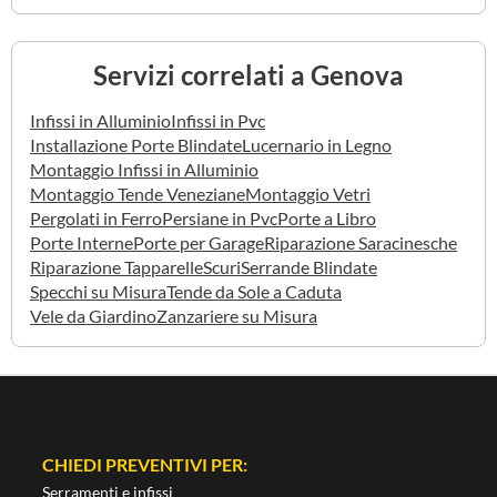
Servizi correlati a Genova
Infissi in Alluminio
Infissi in Pvc
Installazione Porte Blindate
Lucernario in Legno
Montaggio Infissi in Alluminio
Montaggio Tende Veneziane
Montaggio Vetri
Pergolati in Ferro
Persiane in Pvc
Porte a Libro
Porte Interne
Porte per Garage
Riparazione Saracinesche
Riparazione Tapparelle
Scuri
Serrande Blindate
Specchi su Misura
Tende da Sole a Caduta
Vele da Giardino
Zanzariere su Misura
CHIEDI PREVENTIVI PER:
Serramenti e infissi