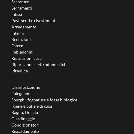
Serrature
Serramenti
Infissi
Pavimenti e rivestimenti
Arredamento
Interni
Recinzioni
Esterni
Imbianchini
Riparazioni casa
Riparazione elettrodomestici
Idraulica
Disinfestazione
Falegnami
Spurghi, fognature e fossa biologica
Igiene e pulizie di casa
Bagno, Doccia
Giardinaggio
Condizionatori
Riscaldamento