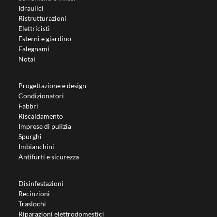
Idraulici
Ristrutturazioni
Elettricisti
Esterni e giardino
Falegnami
Notai
Progettazione e design
Condizionatori
Fabbri
Riscaldamento
Imprese di pulizia
Spurghi
Imbianchini
Antifurti e sicurezza
Disinfestazioni
Recinzioni
Traslochi
Riparazioni elettrodomestici