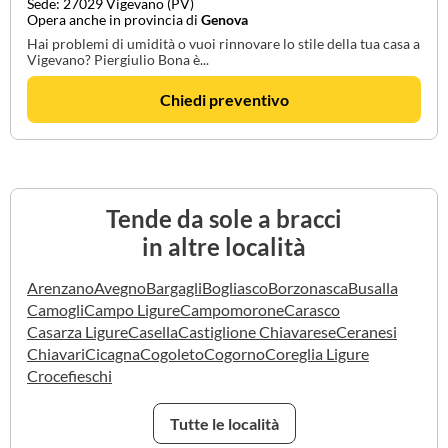
Sede: 27029 Vigevano (PV)
Opera anche in provincia di
Genova
Hai problemi di umidità o vuoi rinnovare lo stile della tua casa a
Vigevano? Piergiulio Bona è...
Chiedi preventivo
Tende da sole a bracci
in altre località
Arenzano
Avegno
Bargagli
Bogliasco
Borzonasca
Busalla
Camogli
Campo Ligure
Campomorone
Carasco
Casarza Ligure
Casella
Castiglione Chiavarese
Ceranesi
Chiavari
Cicagna
Cogoleto
Cogorno
Coreglia Ligure
Crocefieschi
Tutte le località